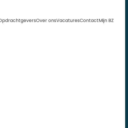
Opdrachtgevers
Over ons
Vacatures
Contact
Mijn BZ