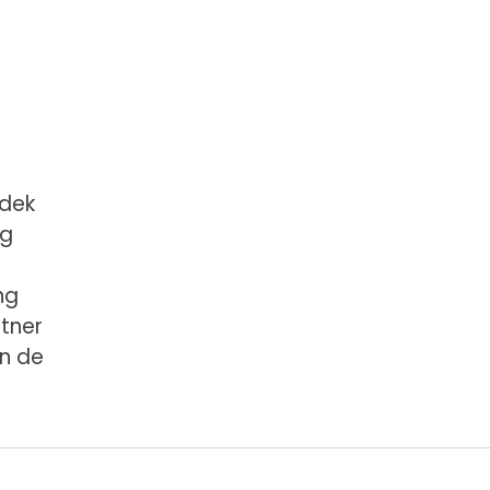
tdek
rg
ng
rtner
in de