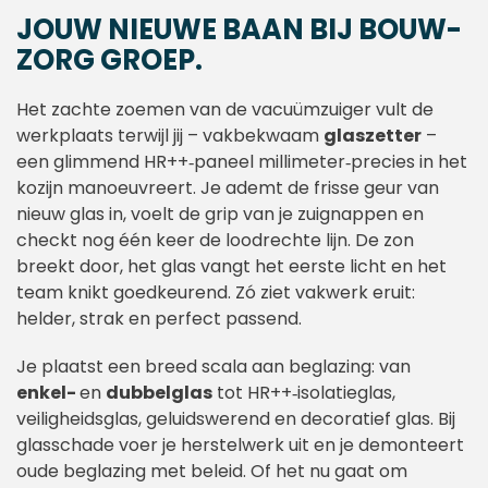
JOUW NIEUWE BAAN BIJ BOUW-
ZORG GROEP.
Het zachte zoemen van de vacuümzuiger vult de
werkplaats terwijl jij – vakbekwaam
glaszetter
–
een glimmend HR++‑paneel millimeter‑precies in het
kozijn manoeuvreert. Je ademt de frisse geur van
nieuw glas in, voelt de grip van je zuignappen en
checkt nog één keer de loodrechte lijn. De zon
breekt door, het glas vangt het eerste licht en het
team knikt goedkeurend. Zó ziet vakwerk eruit:
helder, strak en perfect passend.
Je plaatst een breed scala aan beglazing: van
enkel-
en
dubbelglas
tot HR++‑isolatieglas,
veiligheidsglas, geluidswerend en decoratief glas. Bij
glasschade voer je herstelwerk uit en je demonteert
oude beglazing met beleid. Of het nu gaat om