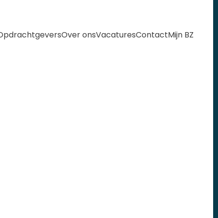
Opdrachtgevers
Over ons
Vacatures
Contact
Mijn BZ